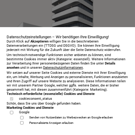
Datenschutzeinstellungen – Wir benötigen Ihre Einwilligung!
Durch Klick auf
Akzeptieren
willigen Sie in die beschriebenen
Datenverarbeitungen ein (TTDSG und DSGVO). Sie können Ihre Einwilligung
jederzeit mit Wirkung für die Zukunft über die Seite Datenschutz widerrufen.
Um technisch-notwendige Funktionen sicher anbieten zu können, sind
bestimmte Cookies immer aktiv (Kategorie: essenziell). Weitere Informationen
zur Verarbeitung Ihrer personenbezogenen Daten finden Sie unter
Details
ansehen
und in unseren
Datenschutzinformationen
.
Infopaket
Wir setzen auf unserer Seite Cookies und externe Dienste mit Ihrer Einwilligung
Über uns
ein, um Inhalte, Werbung und Anzeigen zu personalisieren, Funktionen anzubieten
und Ihren Zugriff auf unsere Website zu analysieren. Diese Informationen teilen
Serviceangebot
wir mit unserem Partner Google, welcher ggfls. weitere Daten, die er bisher
gesammelt hat, mit diesen zusammenführt (Kategorie: Marketing).
Öffnungszeiten
Technisch erforderliche (essenzielle) Cookies und Dienste
cookieconsent_status
Beratungstermin
Schön, dass Sie uns über Google gefunden haben.
Probeschlafen
Marketing Cookies und Dienste
Google
Kontakt
Senden von Nutzerdaten zu Werbezwecken an Google erlauben
AGB
Personalisierte Anzeigen erlauben
Datenschutz