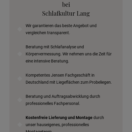
Telefonische Beratung anfordern
bei
Angebot anfordern
Schlafkultur Lang
Beratungstermin vereinbaren
Wir garantieren das beste Angebot und
Probeschlafen im Hotel
vergleichen transparent.
Beratung mit Schlafanalyse und
Körpervermessung. Wir nehmen uns die Zeit für
eine intensive Beratung.
Kompetentes Jensen Fachgeschäft in
Deutschland mit Liegeflächen zum Probeliegen.
Beratung und Auftragsabwicklung durch
professionelles Fachpersonal.
Kostenfreie Lieferung und Montage
durch
unser hauseigenes, professionelles
Montageteam.