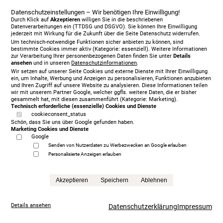
Datenschutzeinstellungen – Wir benötigen Ihre Einwilligung!
Durch Klick auf
Akzeptieren
willigen Sie in die beschriebenen
Datenverarbeitungen ein (TTDSG und DSGVO). Sie können Ihre Einwilligung
jederzeit mit Wirkung für die Zukunft über die Seite Datenschutz widerrufen.
Um technisch-notwendige Funktionen sicher anbieten zu können, sind
bestimmte Cookies immer aktiv (Kategorie: essenziell). Weitere Informationen
zur Verarbeitung Ihrer personenbezogenen Daten finden Sie unter
Details
ansehen
und in unseren
Datenschutzinformationen
.
Wir setzen auf unserer Seite Cookies und externe Dienste mit Ihrer Einwilligung
ein, um Inhalte, Werbung und Anzeigen zu personalisieren, Funktionen anzubieten
und Ihren Zugriff auf unsere Website zu analysieren. Diese Informationen teilen
Jensen Diplomat Lean Motorbett 180 x 200 cm, KT
wir mit unserem Partner Google, welcher ggfls. weitere Daten, die er bisher
gesammelt hat, mit diesen zusammenführt (Kategorie: Marketing).
Ceres, 477
Technisch erforderliche (essenzielle) Cookies und Dienste
5.930,00 € Sonderpreis
cookieconsent_status
Schön, dass Sie uns über Google gefunden haben.
Anfrage
Marketing Cookies und Dienste
Google
Senden von Nutzerdaten zu Werbezwecken an Google erlauben
Personalisierte Anzeigen erlauben
Akzeptieren
Speichern
Ablehnen
Details ansehen
Datenschutzerklärung
Impressum