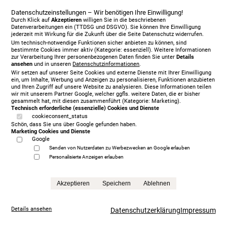
Datenschutzeinstellungen – Wir benötigen Ihre Einwilligung!
Durch Klick auf
Akzeptieren
willigen Sie in die beschriebenen
Datenverarbeitungen ein (TTDSG und DSGVO). Sie können Ihre Einwilligung
jederzeit mit Wirkung für die Zukunft über die Seite Datenschutz widerrufen.
Um technisch-notwendige Funktionen sicher anbieten zu können, sind
bestimmte Cookies immer aktiv (Kategorie: essenziell). Weitere Informationen
zur Verarbeitung Ihrer personenbezogenen Daten finden Sie unter
Details
ansehen
und in unseren
Datenschutzinformationen
.
Wir setzen auf unserer Seite Cookies und externe Dienste mit Ihrer Einwilligung
ein, um Inhalte, Werbung und Anzeigen zu personalisieren, Funktionen anzubieten
und Ihren Zugriff auf unsere Website zu analysieren. Diese Informationen teilen
Jensen Diplomat Lean Motorbett 180 x 200 cm, KT
wir mit unserem Partner Google, welcher ggfls. weitere Daten, die er bisher
gesammelt hat, mit diesen zusammenführt (Kategorie: Marketing).
Ceres, 477
Technisch erforderliche (essenzielle) Cookies und Dienste
5.930,00 € Sonderpreis
cookieconsent_status
Schön, dass Sie uns über Google gefunden haben.
Anfrage
Marketing Cookies und Dienste
Google
Senden von Nutzerdaten zu Werbezwecken an Google erlauben
Personalisierte Anzeigen erlauben
Akzeptieren
Speichern
Ablehnen
Details ansehen
Datenschutzerklärung
Impressum