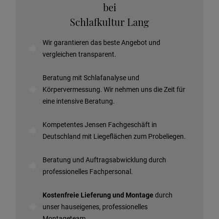
Telefonische Beratung anfordern
bei
Angebot anfordern
Schlafkultur Lang
Beratungstermin vereinbaren
Wir garantieren das beste Angebot und
Probeschlafen im Hotel
vergleichen transparent.
Beratung mit Schlafanalyse und
Körpervermessung. Wir nehmen uns die Zeit für
eine intensive Beratung.
Kompetentes Jensen Fachgeschäft in
Deutschland mit Liegeflächen zum Probeliegen.
Beratung und Auftragsabwicklung durch
professionelles Fachpersonal.
Kostenfreie Lieferung und Montage
durch
unser hauseigenes, professionelles
Montageteam.