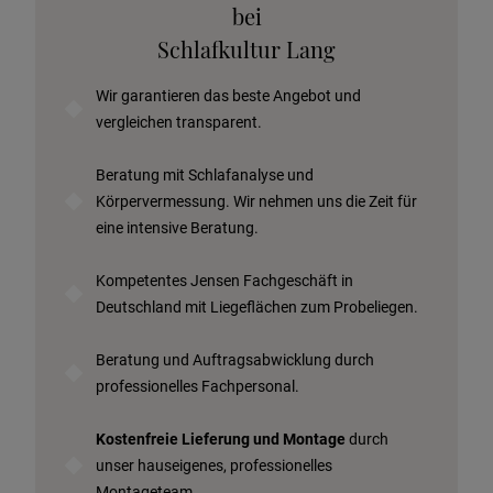
Telefonische Beratung anfordern
bei
Angebot anfordern
Schlafkultur Lang
Beratungstermin vereinbaren
Wir garantieren das beste Angebot und
Probeschlafen im Hotel
vergleichen transparent.
Beratung mit Schlafanalyse und
Körpervermessung. Wir nehmen uns die Zeit für
eine intensive Beratung.
Kompetentes Jensen Fachgeschäft in
Deutschland mit Liegeflächen zum Probeliegen.
Beratung und Auftragsabwicklung durch
professionelles Fachpersonal.
Kostenfreie Lieferung und Montage
durch
unser hauseigenes, professionelles
Montageteam.