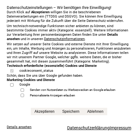
Datenschutzeinstellungen – Wir benötigen Ihre Einwilligung!
Durch Klick auf
Akzeptieren
willigen Sie in die beschriebenen
Datenverarbeitungen ein (TTDSG und DSGVO). Sie können Ihre Einwilligung
jederzeit mit Wirkung für die Zukunft über die Seite Datenschutz widerrufen.
Um technisch-notwendige Funktionen sicher anbieten zu können, sind
bestimmte Cookies immer aktiv (Kategorie: essenziell). Weitere Informationen
zur Verarbeitung Ihrer personenbezogenen Daten finden Sie unter
Details
ansehen
und in unseren
Datenschutzinformationen
.
Wir setzen auf unserer Seite Cookies und externe Dienste mit Ihrer Einwilligung
ein, um Inhalte, Werbung und Anzeigen zu personalisieren, Funktionen anzubieten
und Ihren Zugriff auf unsere Website zu analysieren. Diese Informationen teilen
Jensen Diplomat Lean Motorbett 180 x 200 cm, KT
wir mit unserem Partner Google, welcher ggfls. weitere Daten, die er bisher
gesammelt hat, mit diesen zusammenführt (Kategorie: Marketing).
Ceres, 477
Technisch erforderliche (essenzielle) Cookies und Dienste
5.930,00 € Sonderpreis
cookieconsent_status
Schön, dass Sie uns über Google gefunden haben.
Anfrage
Marketing Cookies und Dienste
Google
Senden von Nutzerdaten zu Werbezwecken an Google erlauben
Personalisierte Anzeigen erlauben
Akzeptieren
Speichern
Ablehnen
Details ansehen
Datenschutzerklärung
Impressum