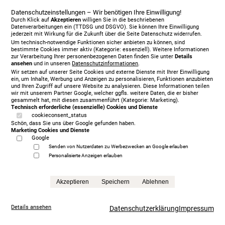
Datenschutzeinstellungen – Wir benötigen Ihre Einwilligung!
Durch Klick auf
Akzeptieren
willigen Sie in die beschriebenen
Datenverarbeitungen ein (TTDSG und DSGVO). Sie können Ihre Einwilligung
jederzeit mit Wirkung für die Zukunft über die Seite Datenschutz widerrufen.
Um technisch-notwendige Funktionen sicher anbieten zu können, sind
bestimmte Cookies immer aktiv (Kategorie: essenziell). Weitere Informationen
zur Verarbeitung Ihrer personenbezogenen Daten finden Sie unter
Details
ansehen
und in unseren
Datenschutzinformationen
.
Jensen Diplomat Lean Motorbett 180 x 200 cm, KT
Wir setzen auf unserer Seite Cookies und externe Dienste mit Ihrer Einwilligung
Ceres, 477
ein, um Inhalte, Werbung und Anzeigen zu personalisieren, Funktionen anzubieten
und Ihren Zugriff auf unsere Website zu analysieren. Diese Informationen teilen
5.930,00 € Sonderpreis
wir mit unserem Partner Google, welcher ggfls. weitere Daten, die er bisher
Anfrage
gesammelt hat, mit diesen zusammenführt (Kategorie: Marketing).
Technisch erforderliche (essenzielle) Cookies und Dienste
cookieconsent_status
Schön, dass Sie uns über Google gefunden haben.
Marketing Cookies und Dienste
Google
Senden von Nutzerdaten zu Werbezwecken an Google erlauben
Personalisierte Anzeigen erlauben
Akzeptieren
Speichern
Ablehnen
Details ansehen
Datenschutzerklärung
Impressum