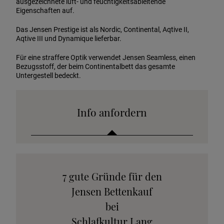
ausgezeichnete luft- und feuchtigkeitsableitende
Eigenschaften auf.
Das Jensen Prestige ist als Nordic, Continental, Aqtive II,
Aqtive III und Dynamique lieferbar.
Für eine straffere Optik verwendet Jensen Seamless, einen
Bezugsstoff, der beim Continentalbett das gesamte
Untergestell bedeckt.
Info anfordern
Katalog anfordern
7 gute Gründe für den
Stoffkollektion anfordern
Jensen Bettenkauf
Telefonische Beratung anfordern
bei
Angebot anfordern
Schlafkultur Lang