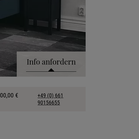
Info anfordern
talog anfordern
900,00 €
+49 (0) 661
90156655
kollektion anfordern
fonische Beratung