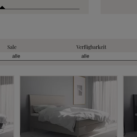
 anfordern
Sale
Verfügbarkeit
tion anfordern
eratung anfordern
 anfordern
min vereinbaren
fen im Hotel