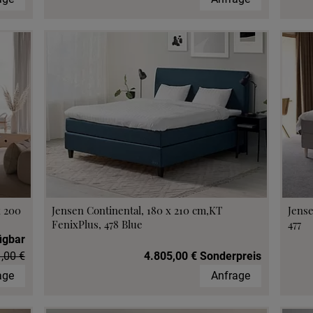
x 200
Jensen Continental, 180 x 210 cm,KT
Jense
FenixPlus, 478 Blue
477
ügbar
,00 €
4.805,00 € Sonderpreis
age
Anfrage