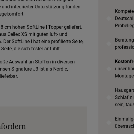
und integrierter Unterstützung für den
Kompeten
egekomfort.
Deutschl
Probelie
 cm hohen SoftLine I Topper geliefert.
aus Cellex XS mit guten luft- und
Beratung
Der SoftLine I hat eine profilierte Seite,
professi
Seite, die sich fester anfühlt.
Kostenfr
roße Auswahl an Stoffen in diversen
unser ha
nsen Signature J3 ist als Nordic,
Montage
lieferbar.
Hausgara
Schlaf ni
sein, tau
Einmalige
nfordern
überrasc