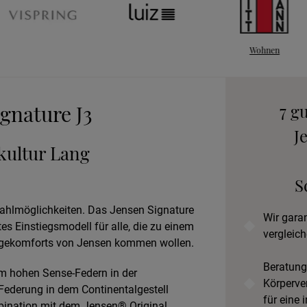
Wohnen
An
B
ignature J3
7 g
J
fkultur Lang
Prob
S
Wahlmöglichkeiten. Das Jensen Signature
Wir gara
tes Einstiegsmodell für alle, die zu einem
vergleich
iegekomforts von Jensen kommen wollen.
Beratung
cm hohen Sense-Federn in der
Körperve
ederung in dem Continentalgestell
für eine 
bination mit dem Jensen® Original