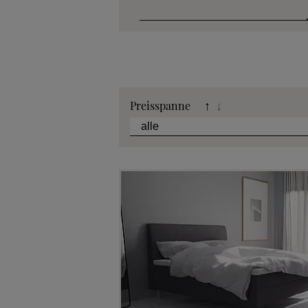
Katalog
Preisspanne
↑
↓
Stoffkollek
Telefonische B
Angebot
Beratungster
Probeschla