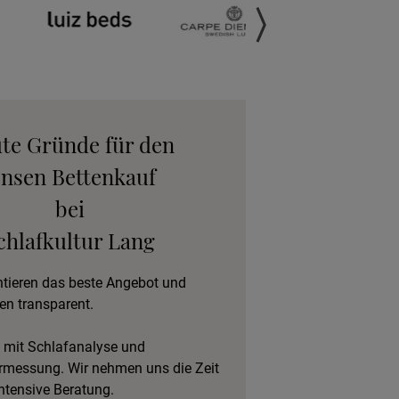
anfordern
gebot anfordern
eratungstermin
ute Gründe für den
vereinbaren
ensen Bettenkauf
bei
eschlafen im Hotel
chlafkultur Lang
ntieren das beste Angebot und
en transparent.
 mit Schlafanalyse und
rmessung. Wir nehmen uns die Zeit
intensive Beratung.