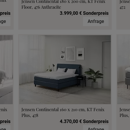
enix
Jensen Continental 180 x 200 cm, KT Fenix
Jense
Floor, 476 Anthracite
472
preis
3.999,00 € Sonderpreis
age
Anfrage
enix
Jensen Continental 160 x 210 cm, KT Fenix
Jense
Plus, 478
Plus,
preis
4.370,00 € Sonderpreis
age
Anfrage