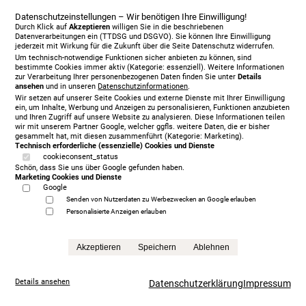
Datenschutzeinstellungen – Wir benötigen Ihre Einwilligung!
Durch Klick auf
Akzeptieren
willigen Sie in die beschriebenen
Datenverarbeitungen ein (TTDSG und DSGVO). Sie können Ihre Einwilligung
jederzeit mit Wirkung für die Zukunft über die Seite Datenschutz widerrufen.
Um technisch-notwendige Funktionen sicher anbieten zu können, sind
bestimmte Cookies immer aktiv (Kategorie: essenziell). Weitere Informationen
zur Verarbeitung Ihrer personenbezogenen Daten finden Sie unter
Details
ansehen
und in unseren
Datenschutzinformationen
.
Wir setzen auf unserer Seite Cookies und externe Dienste mit Ihrer Einwilligung
ein, um Inhalte, Werbung und Anzeigen zu personalisieren, Funktionen anzubieten
und Ihren Zugriff auf unsere Website zu analysieren. Diese Informationen teilen
Jensen Diplomat Lean Motorbett 180 x 200 cm, KT
wir mit unserem Partner Google, welcher ggfls. weitere Daten, die er bisher
gesammelt hat, mit diesen zusammenführt (Kategorie: Marketing).
Ceres, 477
Technisch erforderliche (essenzielle) Cookies und Dienste
5.930,00 € Sonderpreis
cookieconsent_status
Schön, dass Sie uns über Google gefunden haben.
Anfrage
Marketing Cookies und Dienste
Google
Senden von Nutzerdaten zu Werbezwecken an Google erlauben
Personalisierte Anzeigen erlauben
Akzeptieren
Speichern
Ablehnen
Details ansehen
Datenschutzerklärung
Impressum