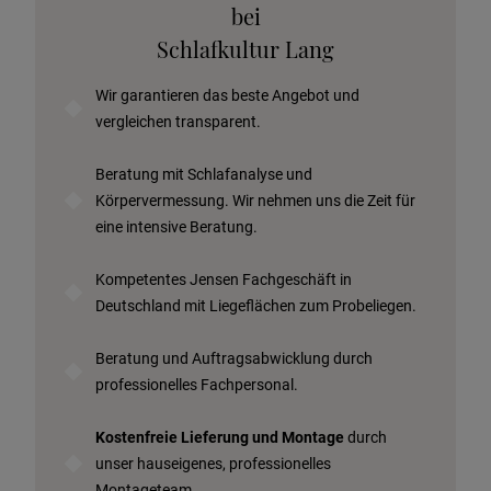
Telefonische Beratung anfordern
bei
Angebot anfordern
Schlafkultur Lang
Beratungstermin vereinbaren
Wir garantieren das beste Angebot und
Probeschlafen im Hotel
vergleichen transparent.
Beratung mit Schlafanalyse und
Körpervermessung. Wir nehmen uns die Zeit für
eine intensive Beratung.
Kompetentes Jensen Fachgeschäft in
Deutschland mit Liegeflächen zum Probeliegen.
Beratung und Auftragsabwicklung durch
professionelles Fachpersonal.
Kostenfreie Lieferung und Montage
durch
unser hauseigenes, professionelles
Montageteam.