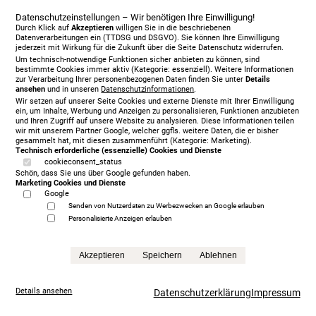
Datenschutzeinstellungen – Wir benötigen Ihre Einwilligung!
Durch Klick auf
Akzeptieren
willigen Sie in die beschriebenen
Datenverarbeitungen ein (TTDSG und DSGVO). Sie können Ihre Einwilligung
jederzeit mit Wirkung für die Zukunft über die Seite Datenschutz widerrufen.
Um technisch-notwendige Funktionen sicher anbieten zu können, sind
bestimmte Cookies immer aktiv (Kategorie: essenziell). Weitere Informationen
zur Verarbeitung Ihrer personenbezogenen Daten finden Sie unter
Details
ansehen
und in unseren
Datenschutzinformationen
.
Wir setzen auf unserer Seite Cookies und externe Dienste mit Ihrer Einwilligung
ein, um Inhalte, Werbung und Anzeigen zu personalisieren, Funktionen anzubieten
und Ihren Zugriff auf unsere Website zu analysieren. Diese Informationen teilen
Jensen Diplomat Lean Motorbett 180 x 200 cm, KT
wir mit unserem Partner Google, welcher ggfls. weitere Daten, die er bisher
gesammelt hat, mit diesen zusammenführt (Kategorie: Marketing).
Ceres, 477
Technisch erforderliche (essenzielle) Cookies und Dienste
5.930,00 € Sonderpreis
cookieconsent_status
Schön, dass Sie uns über Google gefunden haben.
Anfrage
Marketing Cookies und Dienste
Google
Senden von Nutzerdaten zu Werbezwecken an Google erlauben
Personalisierte Anzeigen erlauben
Akzeptieren
Speichern
Ablehnen
Details ansehen
Datenschutzerklärung
Impressum