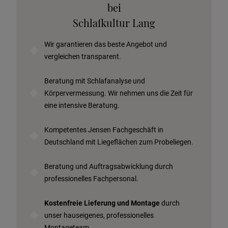
Telefonische Beratung anfordern
bei
Angebot anfordern
Schlafkultur Lang
Beratungstermin vereinbaren
Wir garantieren das beste Angebot und
Probeschlafen im Hotel
vergleichen transparent.
Beratung mit Schlafanalyse und
Körpervermessung. Wir nehmen uns die Zeit für
eine intensive Beratung.
Kompetentes Jensen Fachgeschäft in
Deutschland mit Liegeflächen zum Probeliegen.
Beratung und Auftragsabwicklung durch
professionelles Fachpersonal.
Kostenfreie Lieferung und Montage
durch
unser hauseigenes, professionelles
Montageteam.