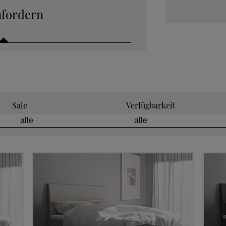
nfordern
 anfordern
Sale
Verfügbarkeit
tion anfordern
eratung anfordern
 anfordern
min vereinbaren