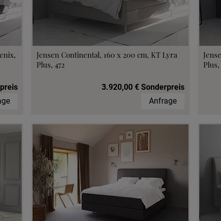
fen im Hotel
enix,
Jensen Continental, 160 x 200 cm, KT Lyra
Jense
Plus, 472
Plus,
preis
3.920,00 € Sonderpreis
age
Anfrage