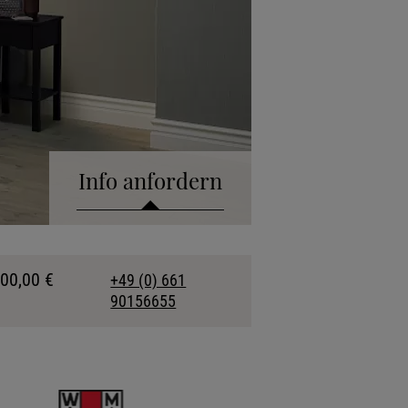
Info anfordern
talog anfordern
900,00 €
+49 (0) 661
90156655
kollektion anfordern
fonische Beratung