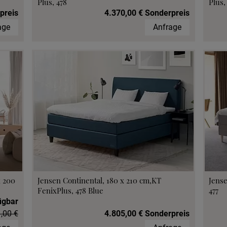
Plus, 478
Plus,
preis
4.370,00 € Sonderpreis
age
Anfrage
x 200
Jensen Continental, 180 x 210 cm,KT
Jense
FenixPlus, 478 Blue
477
ügbar
,00 €
4.805,00 € Sonderpreis