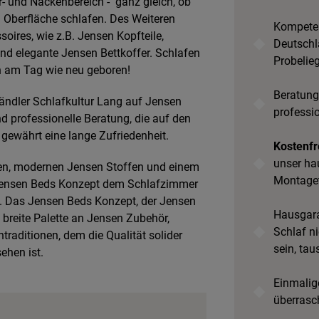
r- und Nackenbereich - ganz gleich, ob
n Oberfläche schlafen. Des Weiteren
Kompeten
ssoires, wie z.B. Jensen Kopfteile,
Deutschl
nd elegante Jensen Bettkoffer. Schlafen
Probelie
ch am Tag wie neu geboren!
Beratung
ändler Schlafkultur Lang auf Jensen
professi
d professionelle Beratung, die auf den
 gewährt eine lange Zufriedenheit.
Kostenfr
unser ha
lien, modernen Jensen Stoffen und einem
Montage
 Jensen Beds Konzept dem Schlafzimmer
n. Das Jensen Beds Konzept, der Jensen
Hausgara
breite Palette an Jensen Zubehör,
Schlaf ni
raditionen, dem die Qualität solider
sein, tau
ehen ist.
Einmalige
überrasc