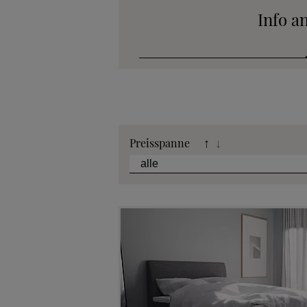
Info a
Katalog
Preisspanne
↑
↓
Stoffkollek
Telefonische B
Angebot
Beratungster