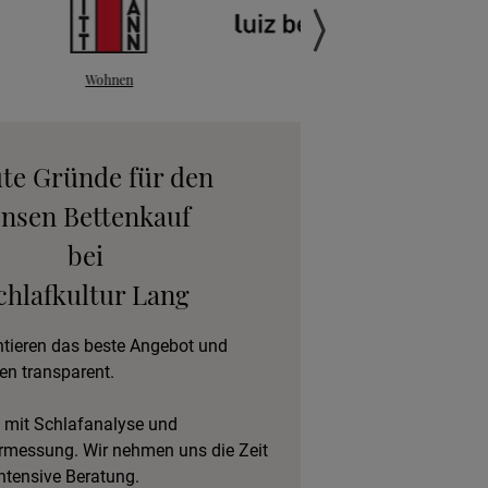
anfordern
gebot anfordern
eratungstermin
ute Gründe für den
vereinbaren
ensen Bettenkauf
bei
eschlafen im Hotel
chlafkultur Lang
ntieren das beste Angebot und
en transparent.
 mit Schlafanalyse und
rmessung. Wir nehmen uns die Zeit
intensive Beratung.