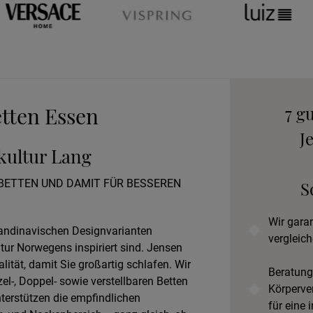
Wohnen
An
B
tten Essen
7 g
J
fkultur Lang
Prob
 BETTEN UND DAMIT FÜR BESSEREN
S
Wir gara
kandinavischen Designvarianten
vergleich
atur Norwegens inspiriert sind. Jensen
ität, damit Sie großartig schlafen. Wir
Beratung
el-, Doppel- sowie verstellbaren Betten
Körperve
terstützen die empfindlichen
für eine 