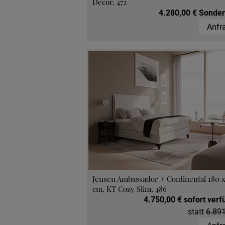
Decor, 472
4.280,00 € Sonder
Anfr
Jensen Ambassador + Continental 180 
cm, KT Cozy Slim, 486
4.750,00 € sofort verf
statt
6.891