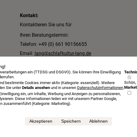
Kontakt:
Kontaktieren Sie uns für
Ihren Beratungstermin:
Telefon: +49 (0) 661 90156655
Email:
lang@schlafkultur-lang.de
Schlafkultur Lang e.K.
ng!
enverarbeitungen ein (TTDSG und DSGVO). Sie können Ihre Einwilligung
Technis
Inh. Lutz Allister Lang
derrufen.
Schön,
Dalbergstraße 2-4
nd bestimmte Cookies immer aktiv (Kategorie: essenziell). Weitere
Market
den Sie unter
Details ansehen
und in unseren
Datenschutzinformationen
.
36037 Fulda
Einwilligung ein, um Inhalte, Werbung und Anzeigen zu personalisieren,
ysieren. Diese Informationen teilen wir mit unserem Partner Google,
sen zusammenführt (Kategorie: Marketing).
Öffnungszeiten
Beratungstermin
Probeschlafen
Kontakt
Akzeptieren
Speichern
Ablehnen
etten bei Schlafkultur Lang
Jensen Betten Aachen bei Schlafkultur Lang
Jensen 