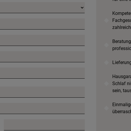
Kompeten
Fachgesc
zahlreic
Beratung
professi
Lieferun
Hausgara
Schlaf ni
sein, tau
Einmalige
überrasc