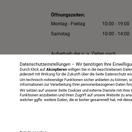
Öffnungszeiten:
Montag - Freitag
10:00 - 19:00
Samstag
10:00 - 14:00
Außerhalb der o. g. Zeiten nach
Terminabsprache.
Datenschutzeinstellungen – Wir benötigen Ihre Einwilligu
Durch Klick auf
Akzeptieren
willigen Sie in die beschriebenen Dat
jederzeit mit Wirkung für die Zukunft über die Seite Datenschutz wi
Um technisch-notwendige Funktionen sicher anbieten zu können, si
Informationen zur Verarbeitung Ihrer personenbezogenen Daten fin
Wir setzen auf unserer Seite Cookies und externe Dienste mit Ihrer 
Funktionen anzubieten und Ihren Zugriff auf unsere Website zu anal
welcher ggfls. weitere Daten, die er bisher gesammelt hat, mit die
Infopaket
Über uns
Serviceangebot
©Schlafkultur Lang All rights reserved.
Häufig gesucht:
Jensen Bett bestellen
Jensen B