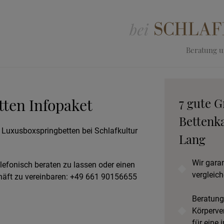
Beratung un
ten Infopaket
7 gute G
Bettenka
r Luxusboxspringbetten bei Schlafkultur
Lang
Wir gara
elefonisch beraten zu lassen oder einen
vergleich
äft zu vereinbaren: +49 661 90156655
Beratung
Körperve
für eine 