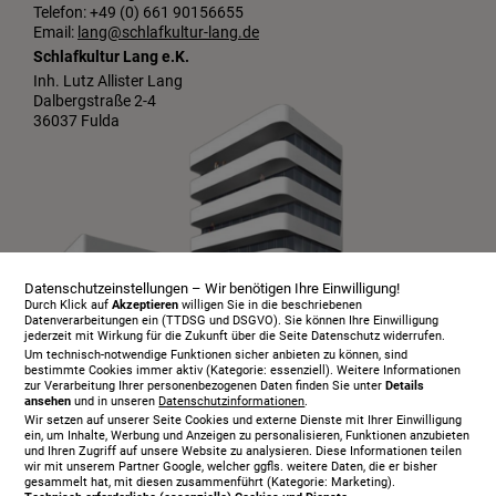
Telefon: +49 (0) 661 90156655
Email:
lang@schlafkultur-lang.de
Schlafkultur Lang e.K.
Inh. Lutz Allister Lang
Dalbergstraße 2-4
36037 Fulda
Datenschutzeinstellungen – Wir benötigen Ihre Einwilligung!
Durch Klick auf
Akzeptieren
willigen Sie in die beschriebenen
Datenverarbeitungen ein (TTDSG und DSGVO). Sie können Ihre Einwilligung
jederzeit mit Wirkung für die Zukunft über die Seite Datenschutz widerrufen.
Um technisch-notwendige Funktionen sicher anbieten zu können, sind
bestimmte Cookies immer aktiv (Kategorie: essenziell). Weitere Informationen
zur Verarbeitung Ihrer personenbezogenen Daten finden Sie unter
Details
ansehen
und in unseren
Datenschutzinformationen
.
Infopaket
Wir setzen auf unserer Seite Cookies und externe Dienste mit Ihrer Einwilligung
Über uns
ein, um Inhalte, Werbung und Anzeigen zu personalisieren, Funktionen anzubieten
und Ihren Zugriff auf unsere Website zu analysieren. Diese Informationen teilen
Serviceangebot
wir mit unserem Partner Google, welcher ggfls. weitere Daten, die er bisher
gesammelt hat, mit diesen zusammenführt (Kategorie: Marketing).
Öffnungszeiten