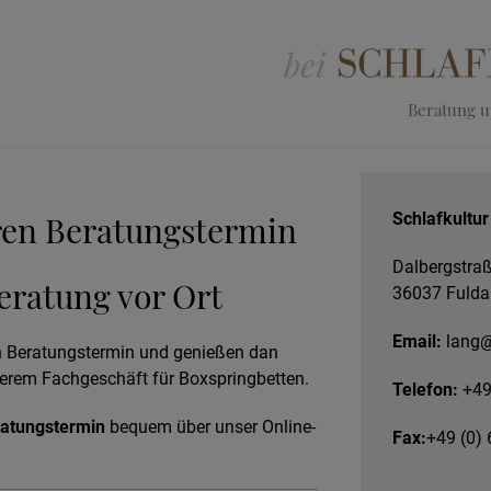
Beratung un
ren Beratungstermin
Schlafkultur
Dalbergstraß
eratung vor Ort
36037 Fulda
Email:
lang@s
en Beratungstermin und genießen dan
erem Fachgeschäft für Boxspringbetten.
Telefon:
+49
ratungstermin
bequem über unser Online-
Fax:
+49 (0)