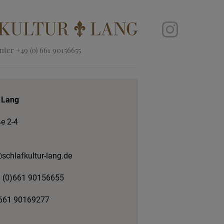
ter +49 (0) 661 90156655
 Lang
e 2-4
chlafkultur-lang.de
 (0)661 90156655
 661 90169277