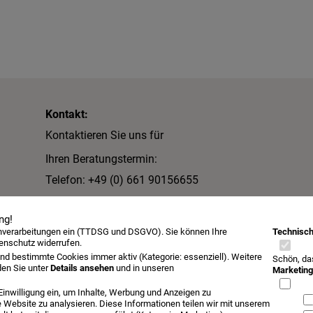
Kontakt:
Kontaktieren Sie uns für
Ihren Beratungstermin:
Telefon: +49 (0) 661 90156655
Email:
lang@schlafkultur-lang.de
ng!
Schlafkultur Lang e.K.
enverarbeitungen ein (TTDSG und DSGVO). Sie können Ihre
Technisch
tenschutz widerrufen.
Inh. Lutz Allister Lang
nd bestimmte Cookies immer aktiv (Kategorie: essenziell). Weitere
Schön, da
den Sie unter
Details ansehen
und in unseren
Dalbergstraße 2-4
Marketing
36037 Fulda
 Einwilligung ein, um Inhalte, Werbung und Anzeigen zu
e Website zu analysieren. Diese Informationen teilen wir mit unserem