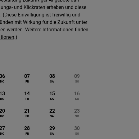
nungs- und Klickraten erheben und diese
Diese Einwilligung ist freiwillig und
ünden mit Wirkung für die Zukunft unter
en werden. Weitere Informationen finden
tionen
.)
06
07
08
09
13
14
15
16
20
21
22
23
27
28
29
30