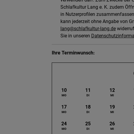
Schlafkultur Lang e. K. zudem Öff
in Nutzerprofilen zusammenfassen. (
kann jederzeit ohne Angabe von Gr
lang@schlafkultur-lang.de
widerruf
Sie in unseren
Datenschutzinforma
Ihre Terminwunsch
10
11
12
17
18
19
24
25
26