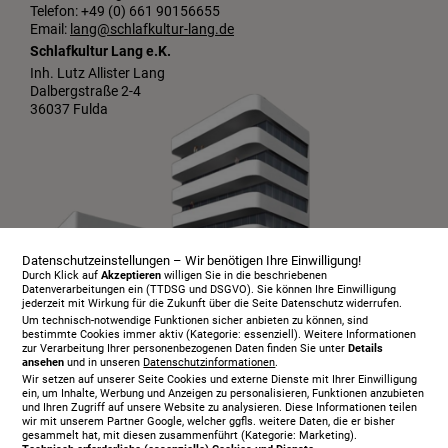
Telefon: +49 (0) 661 90156655
Email:
lang@schlafkultur-lang.de
Schlafkultur Lang e.K.
Inh. Lutz Allister Lang
Dalbergstraße 2-4
36037 Fulda
Datenschutzeinstellungen – Wir benötigen Ihre Einwilligung!
Durch Klick auf
Akzeptieren
willigen Sie in die beschriebenen
Datenverarbeitungen ein (TTDSG und DSGVO). Sie können Ihre Einwilligung
jederzeit mit Wirkung für die Zukunft über die Seite Datenschutz widerrufen.
Um technisch-notwendige Funktionen sicher anbieten zu können, sind
bestimmte Cookies immer aktiv (Kategorie: essenziell). Weitere Informationen
zur Verarbeitung Ihrer personenbezogenen Daten finden Sie unter
Details
ansehen
und in unseren
Datenschutzinformationen
.
Infopaket
Wir setzen auf unserer Seite Cookies und externe Dienste mit Ihrer Einwilligung
Über uns
ein, um Inhalte, Werbung und Anzeigen zu personalisieren, Funktionen anzubieten
und Ihren Zugriff auf unsere Website zu analysieren. Diese Informationen teilen
Serviceangebot
wir mit unserem Partner Google, welcher ggfls. weitere Daten, die er bisher
gesammelt hat, mit diesen zusammenführt (Kategorie: Marketing).
Öffnungszeiten