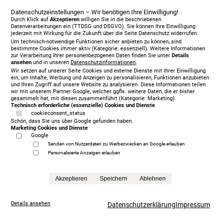
Datenschutzeinstellungen – Wir benötigen Ihre Einwilligung!
Durch Klick auf
Akzeptieren
willigen Sie in die beschriebenen
Datenverarbeitungen ein (TTDSG und DSGVO). Sie können Ihre Einwilligung
jederzeit mit Wirkung für die Zukunft über die Seite Datenschutz widerrufen.
Um technisch-notwendige Funktionen sicher anbieten zu können, sind
bestimmte Cookies immer aktiv (Kategorie: essenziell). Weitere Informationen
zur Verarbeitung Ihrer personenbezogenen Daten finden Sie unter
Details
ansehen
und in unseren
Datenschutzinformationen
.
Wir setzen auf unserer Seite Cookies und externe Dienste mit Ihrer Einwilligung
ein, um Inhalte, Werbung und Anzeigen zu personalisieren, Funktionen anzubieten
und Ihren Zugriff auf unsere Website zu analysieren. Diese Informationen teilen
wir mit unserem Partner Google, welcher ggfls. weitere Daten, die er bisher
gesammelt hat, mit diesen zusammenführt (Kategorie: Marketing).
Technisch erforderliche (essenzielle) Cookies und Dienste
Jensen Diplomat Lean Motorbett 180 x 200 cm, KT
cookieconsent_status
Schön, dass Sie uns über Google gefunden haben.
Ceres, 477
Marketing Cookies und Dienste
5.930,00 € Sonderpreis
Google
Anfrage
Senden von Nutzerdaten zu Werbezwecken an Google erlauben
Personalisierte Anzeigen erlauben
Akzeptieren
Speichern
Ablehnen
Details ansehen
Datenschutzerklärung
Impressum