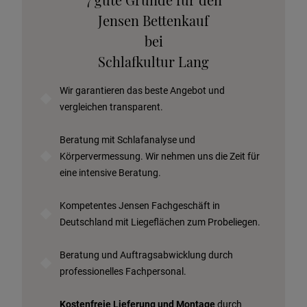
Stoffkollektion anfordern
Jensen Bettenkauf
Telefonische Beratung anfordern
bei
Angebot anfordern
Schlafkultur Lang
Beratungstermin vereinbaren
Wir garantieren das beste Angebot und
Probeschlafen im Hotel
vergleichen transparent.
Beratung mit Schlafanalyse und
Körpervermessung. Wir nehmen uns die Zeit für
eine intensive Beratung.
Kompetentes Jensen Fachgeschäft in
Deutschland mit Liegeflächen zum Probeliegen.
Beratung und Auftragsabwicklung durch
professionelles Fachpersonal.
Kostenfreie Lieferung und Montage
durch