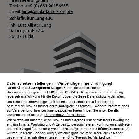
Ihren Beratungstermin:
Telefon: +49 (0) 661 90156655
Email:
lang@schlafkultur-lang.de
Schlafkultur Lang e.K.
Inh. Lutz Allister Lang
Dalbergstraße 2-4
36037 Fulda
Datenschutzeinstellungen – Wir benötigen Ihre Einwilligung!
Durch Klick auf
Akzeptieren
willigen Sie in die beschriebenen
Datenverarbeitungen ein (TTDSG und DSGVO). Sie können Ihre Einwilligung
jederzeit mit Wirkung für die Zukunft über die Seite Datenschutz widerrufen.
Um technisch-notwendige Funktionen sicher anbieten zu können, sind
bestimmte Cookies immer aktiv (Kategorie: essenziell). Weitere Informationen
zur Verarbeitung Ihrer personenbezogenen Daten finden Sie unter
Details
ansehen
und in unseren
Datenschutzinformationen
.
Infopaket
Wir setzen auf unserer Seite Cookies und externe Dienste mit Ihrer Einwilligung
Über uns
ein, um Inhalte, Werbung und Anzeigen zu personalisieren, Funktionen anzubieten
und Ihren Zugriff auf unsere Website zu analysieren. Diese Informationen teilen
Serviceangebot
wir mit unserem Partner Google, welcher ggfls. weitere Daten, die er bisher
gesammelt hat, mit diesen zusammenführt (Kategorie: Marketing).