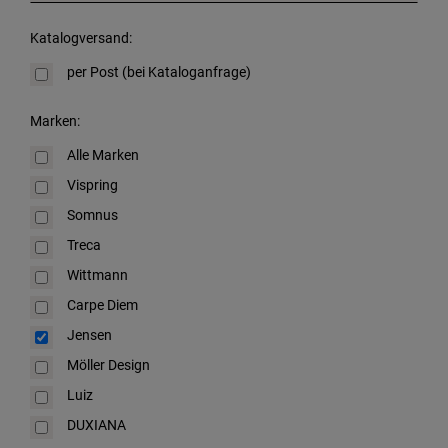
Katalogversand:
per Post (bei Kataloganfrage)
Marken:
Alle Marken
Vispring
Somnus
Treca
Wittmann
Carpe Diem
Jensen
Möller Design
Luiz
DUXIANA