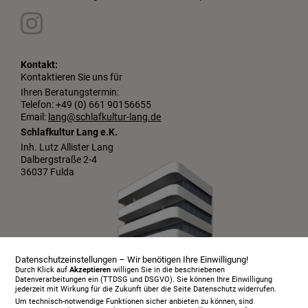
Kontakt:
Kontaktieren Sie uns für
Ihren Beratungstermin:
Telefon: +49 (0) 661 90156655
Email:
lang@schlafkultur-lang.de
Schlafkultur Lang e.K.
Inh. Lutz Allister Lang
Dalbergstraße 2-4
36037 Fulda
Datenschutzeinstellungen – Wir benötigen Ihre Einwilligung!
Durch Klick auf
Akzeptieren
willigen Sie in die beschriebenen
Datenverarbeitungen ein (TTDSG und DSGVO). Sie können Ihre Einwilligung
jederzeit mit Wirkung für die Zukunft über die Seite Datenschutz widerrufen.
Um technisch-notwendige Funktionen sicher anbieten zu können, sind