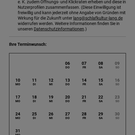
e. K. zudem Öffnungs- und Klickraten erheben und diese in
Nutzerprofilen zusammenfassen. (Diese Einwilligung ist
freiwillig und kann jederzeit ohne Angabe von Gründen mit
Wirkung für die Zukunft unter
lang@schlafkultur-lang.de
widerrufen werden. Weitere Informationen finden Sie in
unseren
Datenschutzinformationen
.)
Ihre Terminwunsch
06
07
08
09
10
11
12
13
14
15
16
17
18
19
20
21
22
23
24
25
26
27
28
29
30
31