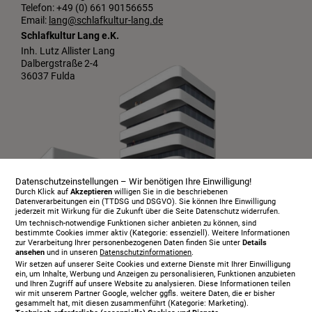
Telefon: +49 (0) 661 90156655
Email:
lang@schlafkultur-lang.de
Schlafkultur Lang e.K.
Inh. Lutz Allister Lang
Dalbergstraße 2-4
36037 Fulda
Datenschutzeinstellungen – Wir benötigen Ihre Einwilligung!
Durch Klick auf
Akzeptieren
willigen Sie in die beschriebenen
Datenverarbeitungen ein (TTDSG und DSGVO). Sie können Ihre Einwilligung
jederzeit mit Wirkung für die Zukunft über die Seite Datenschutz widerrufen.
Um technisch-notwendige Funktionen sicher anbieten zu können, sind
bestimmte Cookies immer aktiv (Kategorie: essenziell). Weitere Informationen
zur Verarbeitung Ihrer personenbezogenen Daten finden Sie unter
Details
ansehen
und in unseren
Datenschutzinformationen
.
Infopaket
Wir setzen auf unserer Seite Cookies und externe Dienste mit Ihrer Einwilligung
Über uns
ein, um Inhalte, Werbung und Anzeigen zu personalisieren, Funktionen anzubieten
und Ihren Zugriff auf unsere Website zu analysieren. Diese Informationen teilen
Serviceangebot
wir mit unserem Partner Google, welcher ggfls. weitere Daten, die er bisher
gesammelt hat, mit diesen zusammenführt (Kategorie: Marketing).
Öffnungszeiten