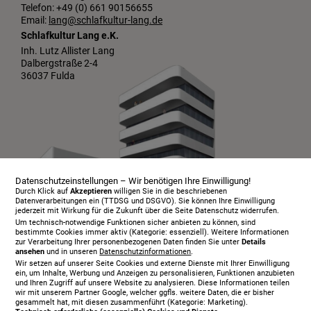
Telefon: +49 (0) 661 90156655
Email:
lang@schlafkultur-lang.de
Schlafkultur Lang e.K.
Inh. Lutz Allister Lang
Dalbergstraße 2-4
36037 Fulda
Datenschutzeinstellungen – Wir benötigen Ihre Einwilligung!
Durch Klick auf
Akzeptieren
willigen Sie in die beschriebenen
Datenverarbeitungen ein (TTDSG und DSGVO). Sie können Ihre Einwilligung
jederzeit mit Wirkung für die Zukunft über die Seite Datenschutz widerrufen.
Um technisch-notwendige Funktionen sicher anbieten zu können, sind
bestimmte Cookies immer aktiv (Kategorie: essenziell). Weitere Informationen
zur Verarbeitung Ihrer personenbezogenen Daten finden Sie unter
Details
ansehen
und in unseren
Datenschutzinformationen
.
Infopaket
Wir setzen auf unserer Seite Cookies und externe Dienste mit Ihrer Einwilligung
Über uns
ein, um Inhalte, Werbung und Anzeigen zu personalisieren, Funktionen anzubieten
und Ihren Zugriff auf unsere Website zu analysieren. Diese Informationen teilen
Serviceangebot
wir mit unserem Partner Google, welcher ggfls. weitere Daten, die er bisher
gesammelt hat, mit diesen zusammenführt (Kategorie: Marketing).
Öffnungszeiten