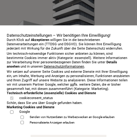
Datenschutzeinstellungen – Wir benötigen Ihre Einwilligung!
Durch Klick auf
Akzeptieren
willigen Sie in die beschriebenen
Datenverarbeitungen ein (TTDSG und DSGVO). Sie können Ihre Einwilligung
jederzeit mit Wirkung für die Zukunft über die Seite Datenschutz widerrufen.
Um technisch-notwendige Funktionen sicher anbieten zu können, sind
bestimmte Cookies immer aktiv (Kategorie: essenziell). Weitere Informationen
zur Verarbeitung Ihrer personenbezogenen Daten finden Sie unter
Details
ansehen
und in unseren
Datenschutzinformationen
.
Infopaket
Wir setzen auf unserer Seite Cookies und externe Dienste mit Ihrer Einwilligung
Über uns
ein, um Inhalte, Werbung und Anzeigen zu personalisieren, Funktionen anzubieten
und Ihren Zugriff auf unsere Website zu analysieren. Diese Informationen teilen
Serviceangebot
wir mit unserem Partner Google, welcher ggfls. weitere Daten, die er bisher
gesammelt hat, mit diesen zusammenführt (Kategorie: Marketing).
Öffnungszeiten
Technisch erforderliche (essenzielle) Cookies und Dienste
cookieconsent_status
Beratungstermin
Schön, dass Sie uns über Google gefunden haben.
Probeschlafen
Marketing Cookies und Dienste
Google
Kontakt
Senden von Nutzerdaten zu Werbezwecken an Google erlauben
AGB
Personalisierte Anzeigen erlauben
Impressum