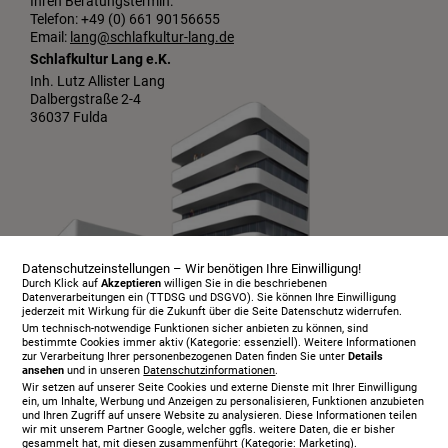
Ihren Beratungstermin:
Telefon: +49 (0) 661 90156655
Email:
lang@schlafkultur-lang.de
Schlafkultur Lang e.K.
Inh. Lutz Allister Lang
Dalbergstraße 2-4
36037 Fulda
Datenschutzeinstellungen – Wir benötigen Ihre Einwilligung!
Durch Klick auf
Akzeptieren
willigen Sie in die beschriebenen
Datenverarbeitungen ein (TTDSG und DSGVO). Sie können Ihre Einwilligung
jederzeit mit Wirkung für die Zukunft über die Seite Datenschutz widerrufen.
Um technisch-notwendige Funktionen sicher anbieten zu können, sind
bestimmte Cookies immer aktiv (Kategorie: essenziell). Weitere Informationen
zur Verarbeitung Ihrer personenbezogenen Daten finden Sie unter
Details
ansehen
und in unseren
Datenschutzinformationen
.
Infopaket
Wir setzen auf unserer Seite Cookies und externe Dienste mit Ihrer Einwilligung
Über uns
ein, um Inhalte, Werbung und Anzeigen zu personalisieren, Funktionen anzubieten
und Ihren Zugriff auf unsere Website zu analysieren. Diese Informationen teilen
Serviceangebot
wir mit unserem Partner Google, welcher ggfls. weitere Daten, die er bisher
gesammelt hat, mit diesen zusammenführt (Kategorie: Marketing).