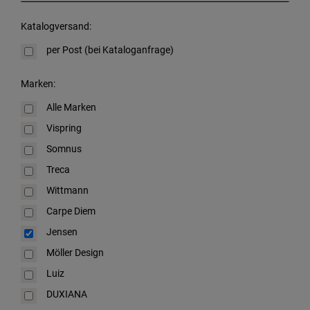
Katalogversand:
per Post (bei Kataloganfrage)
Marken:
Alle Marken
Vispring
Somnus
Treca
Wittmann
Carpe Diem
Jensen
Möller Design
Luiz
DUXIANA