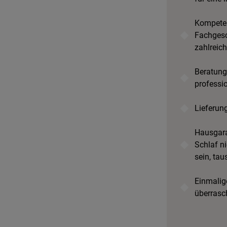
Kompeten
Fachgesc
zahlreic
Beratung
professi
Lieferun
Hausgara
Schlaf ni
sein, tau
Einmalige
überrasc