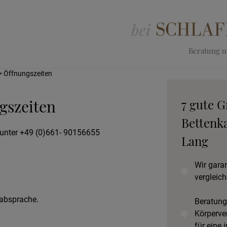
Beratung un
> Öffnungszeiten
gszeiten
7 gute G
Bettenka
unter +49 (0)661- 90156655
Lang
Wir gara
vergleich
nabsprache.
Beratung
Körperve
für eine 