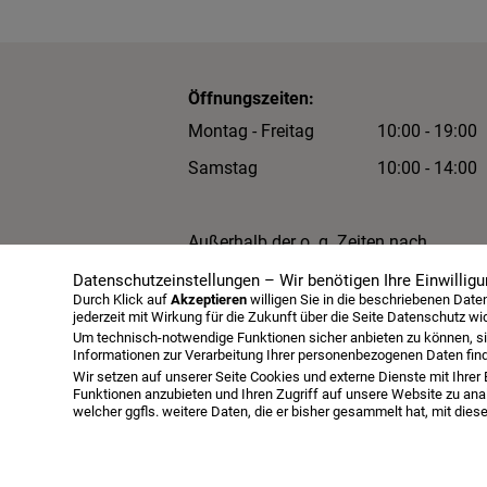
Öffnungszeiten:
Montag - Freitag
10:00 - 19:00
Samstag
10:00 - 14:00
Außerhalb der o. g. Zeiten nach
Terminabsprache.
Datenschutzeinstellungen – Wir benötigen Ihre Einwilligu
Durch Klick auf
Akzeptieren
willigen Sie in die beschriebenen Dat
jederzeit mit Wirkung für die Zukunft über die Seite Datenschutz wi
Um technisch-notwendige Funktionen sicher anbieten zu können, si
Informationen zur Verarbeitung Ihrer personenbezogenen Daten fin
Wir setzen auf unserer Seite Cookies und externe Dienste mit Ihrer 
Funktionen anzubieten und Ihren Zugriff auf unsere Website zu anal
welcher ggfls. weitere Daten, die er bisher gesammelt hat, mit die
Infopaket
Über uns
Serviceangebot