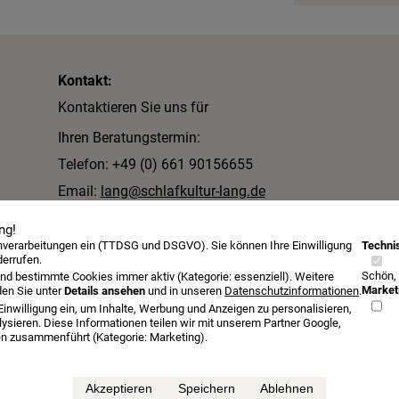
Kontakt:
Kontaktieren Sie uns für
Ihren Beratungstermin:
Telefon: +49 (0) 661 90156655
Email:
lang@schlafkultur-lang.de
Schlafkultur Lang e.K.
ng!
enverarbeitungen ein (TTDSG und DSGVO). Sie können Ihre Einwilligung
Technis
Inh. Lutz Allister Lang
derrufen.
Schön,
Dalbergstraße 2-4
nd bestimmte Cookies immer aktiv (Kategorie: essenziell). Weitere
Market
den Sie unter
Details ansehen
und in unseren
Datenschutzinformationen
.
36037 Fulda
Einwilligung ein, um Inhalte, Werbung und Anzeigen zu personalisieren,
ysieren. Diese Informationen teilen wir mit unserem Partner Google,
sen zusammenführt (Kategorie: Marketing).
Öffnungszeiten
Beratungstermin
Probeschlafen
Kontakt
Akzeptieren
Speichern
Ablehnen