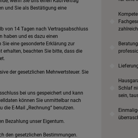
ande, wenn Sie uns einen Kaufvertrag
en und Sie als Bestätigung eine
Kompeten
Fachgesc
alb von 14 Tagen nach Vertragsabschluss
zahlreic
en haben und es dazu einen
 Sie eine gesonderte Erklärung zur
Beratung
t erhalten, beachten Sie bitte, dass die
professi
et.
Lieferun
usive der gesetzlichen Mehrwertsteuer. Sie
Hausgara
Schlaf ni
gsschluss bei uns gespeichert und kann
sein, tau
telldaten können Sie unmittelbar nach
u die E-Mail „Rechnung“ benutzen.
Einmalige
überrasc
igen Bezahlung unser Eigentum.
nach den gesetzlichen Bestimmungen.