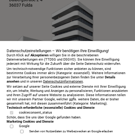
36037 Fulda
Datenschutzeinstellungen – Wir benötigen Ihre Einwilligung!
Durch Klick auf
Akzeptieren
willigen Sie in die beschriebenen
Datenverarbeitungen ein (TTDSG und DSGVO). Sie können Ihre Einwilligung
jederzeit mit Wirkung für die Zukunft über die Seite Datenschutz widerrufen.
Um technisch-notwendige Funktionen sicher anbieten zu können, sind
bestimmte Cookies immer aktiv (Kategorie: essenziell). Weitere Informationen
zur Verarbeitung Ihrer personenbezogenen Daten finden Sie unter
Details
ansehen
und in unseren
Datenschutzinformationen
.
Infopaket
Wir setzen auf unserer Seite Cookies und externe Dienste mit Ihrer Einwilligung
Über uns
ein, um Inhalte, Werbung und Anzeigen zu personalisieren, Funktionen anzubieten
und Ihren Zugriff auf unsere Website zu analysieren. Diese Informationen teilen
Serviceangebot
wir mit unserem Partner Google, welcher ggfls. weitere Daten, die er bisher
gesammelt hat, mit diesen zusammenführt (Kategorie: Marketing).
Öffnungszeiten
Technisch erforderliche (essenzielle) Cookies und Dienste
cookieconsent_status
Beratungstermin
Schön, dass Sie uns über Google gefunden haben.
Probeschlafen
Marketing Cookies und Dienste
Google
Kontakt
Senden von Nutzerdaten zu Werbezwecken an Google erlauben