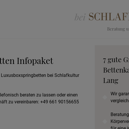
Beratung un
ten Infopaket
7 gute G
Bettenka
r Luxusboxspringbetten bei Schlafkultur
Lang
Wir gara
elefonisch beraten zu lassen oder einen
vergleich
äft zu vereinbaren: +49 661 90156655
Beratung
Körperve
für eine 