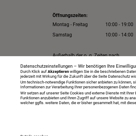
Öffnungszeiten:
Montag - Freitag
10:00 - 19:00
Samstag
10:00 - 14:00
Außerhalb der o. g. Zeiten nach
Terminabsprache.
Datenschutzeinstellungen – Wir benötigen Ihre Einwilligu
Durch Klick auf
Akzeptieren
willigen Sie in die beschriebenen Dat
jederzeit mit Wirkung für die Zukunft über die Seite Datenschutz wi
Um technisch-notwendige Funktionen sicher anbieten zu können, si
Informationen zur Verarbeitung Ihrer personenbezogenen Daten fin
Wir setzen auf unserer Seite Cookies und externe Dienste mit Ihrer 
Funktionen anzubieten und Ihren Zugriff auf unsere Website zu anal
welcher ggfls. weitere Daten, die er bisher gesammelt hat, mit die
Infopaket
Über uns
Serviceangebot
©Schlafkultur Lang All rights reserved.
Häufig gesucht:
Jensen Bett bestellen
Jensen B