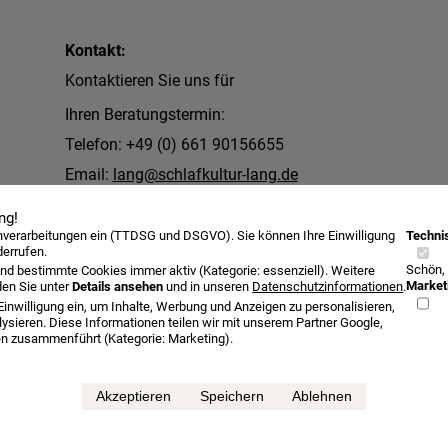
Kontakt:
Kontaktieren Sie uns für
Ihren Beratungstermin:
Telefon: +49 (0) 661 90156655
Email:
lang@schlafkultur-lang.de
Schlafkultur Lang e.K.
ng!
enverarbeitungen ein (TTDSG und DSGVO). Sie können Ihre Einwilligung
Technis
Inh. Lutz Allister Lang
derrufen.
Schön,
Dalbergstraße 2-4
nd bestimmte Cookies immer aktiv (Kategorie: essenziell). Weitere
Market
den Sie unter
Details ansehen
und in unseren
Datenschutzinformationen
.
36037 Fulda
Einwilligung ein, um Inhalte, Werbung und Anzeigen zu personalisieren,
ysieren. Diese Informationen teilen wir mit unserem Partner Google,
sen zusammenführt (Kategorie: Marketing).
Öffnungszeiten
Beratungstermin
Probeschlafen
Kontakt
Akzeptieren
Speichern
Ablehnen
etten bei Schlafkultur Lang
Jensen Betten Aachen bei Schlafkultur Lang
Jensen 