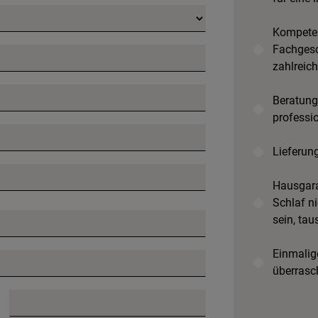
Kompeten
Fachgesc
zahlreic
Beratung
professi
Lieferun
Hausgara
Schlaf ni
sein, tau
Einmalige
überrasc