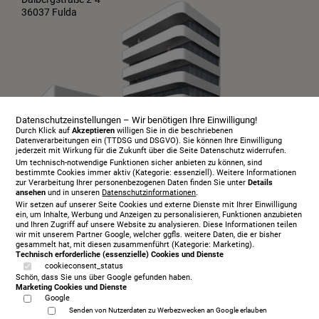
36037 Fulda
Datenschutzeinstellungen – Wir benötigen Ihre Einwilligung!
Durch Klick auf
Akzeptieren
willigen Sie in die beschriebenen
Datenverarbeitungen ein (TTDSG und DSGVO). Sie können Ihre Einwilligung
jederzeit mit Wirkung für die Zukunft über die Seite Datenschutz widerrufen.
Um technisch-notwendige Funktionen sicher anbieten zu können, sind
bestimmte Cookies immer aktiv (Kategorie: essenziell). Weitere Informationen
zur Verarbeitung Ihrer personenbezogenen Daten finden Sie unter
Details
ansehen
und in unseren
Datenschutzinformationen
.
Infopaket
Wir setzen auf unserer Seite Cookies und externe Dienste mit Ihrer Einwilligung
Über uns
ein, um Inhalte, Werbung und Anzeigen zu personalisieren, Funktionen anzubieten
und Ihren Zugriff auf unsere Website zu analysieren. Diese Informationen teilen
Serviceangebot
wir mit unserem Partner Google, welcher ggfls. weitere Daten, die er bisher
gesammelt hat, mit diesen zusammenführt (Kategorie: Marketing).
Öffnungszeiten
Technisch erforderliche (essenzielle) Cookies und Dienste
cookieconsent_status
Beratungstermin
Schön, dass Sie uns über Google gefunden haben.
Probeschlafen
Marketing Cookies und Dienste
Google
Kontakt
Senden von Nutzerdaten zu Werbezwecken an Google erlauben