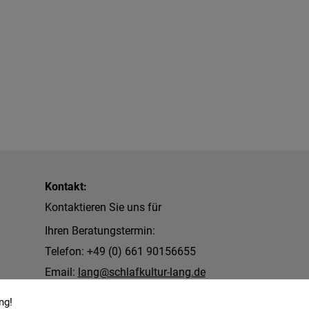
Kontakt:
Kontaktieren Sie uns für
Ihren Beratungstermin:
Telefon: +49 (0) 661 90156655
Email:
lang@schlafkultur-lang.de
Schlafkultur Lang e.K.
ng!