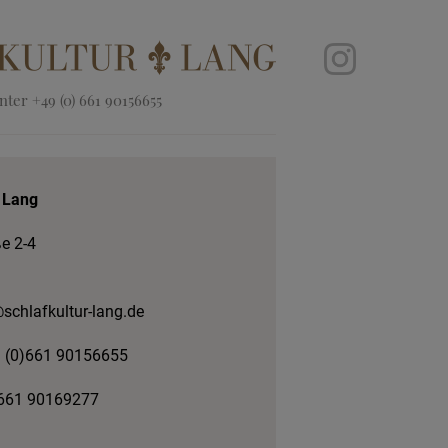
ter +49 (0) 661 90156655
 Lang
e 2-4
chlafkultur-lang.de
 (0)661 90156655
 661 90169277