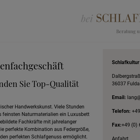
Beratung un
enfachgeschäft
Schlafkultur
Dalbergstraß
inden Sie Top-Qualität
36037 Fulda
Email:
lang@s
äischer Handwerkskunst. Viele Stunden
Telefon:
+49
s feinsten Naturmaterialien ein Luxusbett
ebildete Fachkräfte mit jahrelanger
Fax:
+49 (0)
die perfekte Kombination aus Federgröße,
den perfekten Schlafgenuss ermöglicht.
Anfahrt