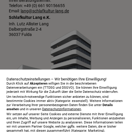
Ihren Beratungstermin:
Telefon: +49 (0) 661 90156655
Email:
lang@schlafkultur-lang.de
Schlafkultur Lang e.K.
Inh. Lutz Allister Lang
Dalbergstraße 2-4
36037 Fulda
Datenschutzeinstellungen – Wir benötigen Ihre Einwilligung!
Durch Klick auf
Akzeptieren
willigen Sie in die beschriebenen
Datenverarbeitungen ein (TTDSG und DSGVO). Sie können Ihre Einwilligung
jederzeit mit Wirkung für die Zukunft über die Seite Datenschutz widerrufen.
Um technisch-notwendige Funktionen sicher anbieten zu können, sind
bestimmte Cookies immer aktiv (Kategorie: essenziell). Weitere Informationen
zur Verarbeitung Ihrer personenbezogenen Daten finden Sie unter
Details
ansehen
und in unseren
Datenschutzinformationen
.
Infopaket
Wir setzen auf unserer Seite Cookies und externe Dienste mit Ihrer Einwilligung
Über uns
ein, um Inhalte, Werbung und Anzeigen zu personalisieren, Funktionen anzubieten
und Ihren Zugriff auf unsere Website zu analysieren. Diese Informationen teilen
Serviceangebot
wir mit unserem Partner Google, welcher ggfls. weitere Daten, die er bisher
gesammelt hat, mit diesen zusammenführt (Kategorie: Marketing).