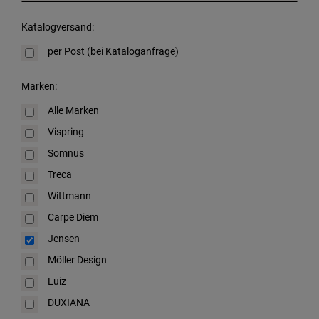
Katalogversand:
per Post (bei Kataloganfrage)
Marken:
Alle Marken
Vispring
Somnus
Treca
Wittmann
Carpe Diem
Jensen
Möller Design
Luiz
DUXIANA